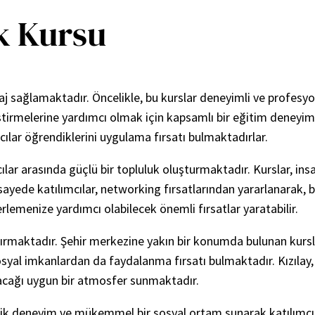
ık Kursu
ntaj sağlamaktadır. Öncelikle, bu kurslar deneyimli ve profes
liştirmelerine yardımcı olmak için kapsamlı bir eğitim deneyimi
cılar öğrendiklerini uygulama fırsatı bulmaktadırlar.
cılar arasında güçlü bir topluluk oluşturmaktadır. Kurslar, ins
yede katılımcılar, networking fırsatlarından yararlanarak, ben
 ilerlemenize yardımcı olabilecek önemli fırsatlar yaratabilir.
ırmaktadır. Şehir merkezine yakın bir konumda bulunan kurslar,
syal imkanlardan da faydalanma fırsatı bulmaktadır. Kızılay, 
ılacağı uygun bir atmosfer sunmaktadır.
ik deneyim ve mükemmel bir sosyal ortam sunarak katılımcılar