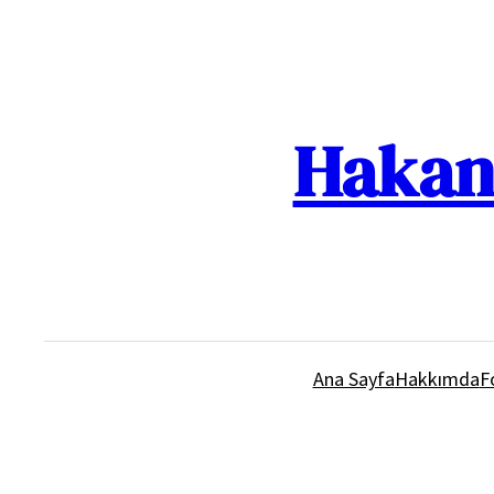
İçeriğe
geç
Hakan 
Ana Sayfa
Hakkımda
F