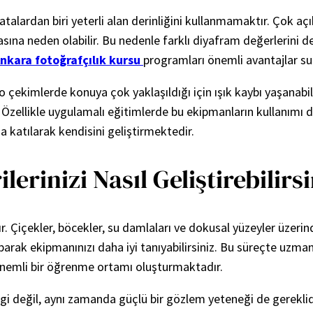
atalardan biri yeterli alan derinliğini kullanmamaktır. Çok aç
sına neden olabilir. Bu nedenle farklı diyafram değerlerini
nkara fotoğrafçılık kursu
programları önemli avantajlar s
ro çekimlerde konuya çok yaklaşıldığı için ışık kaybı yaşanabili
. Özellikle uygulamalı eğitimlerde bu ekipmanların kullanımı d
 katılarak kendisini geliştirmektedir.
erinizi Nasıl Geliştirebilirs
dır. Çiçekler, böcekler, su damlaları ve dokusal yüzeyler üze
yaparak ekipmanınızı daha iyi tanıyabilirsiniz. Bu süreçte u
nemli bir öğrenme ortamı oluşturmaktadır.
lgi değil, aynı zamanda güçlü bir gözlem yeteneği de gereklid