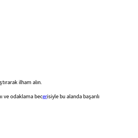
tırarak ilham alın.
ımı ve odaklama bec
er
isiyle bu alanda başarılı