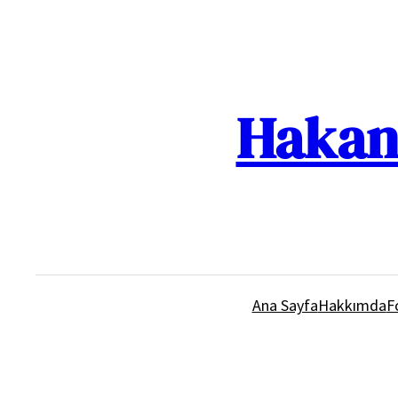
İçeriğe
geç
Hakan 
Ana Sayfa
Hakkımda
F